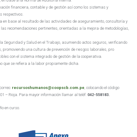
, en base a la Norma de Auditoría Interna.
mación financiera, contable y de gestión así como los sistemas y
s respectivos.
ía en base al resultado de las actividades de aseguramiento, consultoría y
r las recomendaciones pertinentes, orientadas a la mejora de metodologías,
 la Seguridad y Salud en el Trabajo, asumiendo actos seguros, verificando
, promoviendo una cultura de prevención de riesgos laborales, pro
bles con el sistema integrado de gestión de la cooperativa.
o que se refiera a la labor propiamente dicha.
correo:
recursoshumanos@coopscb.com.pe
, colocando el código
01 – Rioja. Para mayor información llamar al teléf.
042-558183.
ño en curso.