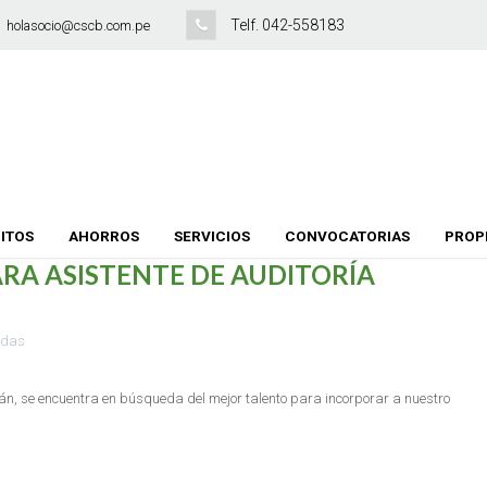
Telf. 042-558183
holasocio@cscb.com.pe
ITOS
AHORROS
SERVICIOS
CONVOCATORIAS
PROP
RA ASISTENTE DE AUDITORÍA
idas
án, se encuentra en búsqueda del mejor talento para incorporar a nuestro