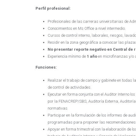
Perfil profesional:
Profesionales de las carreras universitarias de Adm
Conocimientos en Ms Office a nivel intermedio.
Cursos de control interno, laborales, riesgos, lavado
Residir en la zona geográfica a convocar las plazas
No presentar reporte negativo en Central de r
Experiencia mínimo de
1 año
en microfinanzas y/o á
Funciones:
Realizar el trabajo de campo y gabinete en todas l
de control de actividades.
Ejecutar en forma conjunta con el Auditor Interno l
por la FENACREP/SBS, Auditoría Externa, Auditoría I
normativas.
Participar en la formulación de los informes de au
programadas para proponer las recomendaciones p
Apoyar en forma trimestral con la elaboración de l