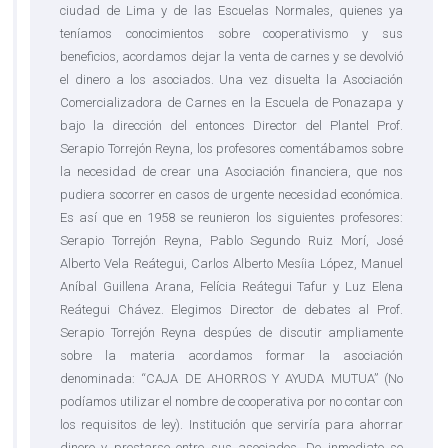
ciudad de Lima y de las Escuelas Normales, quienes ya
teníamos conocimientos sobre cooperativismo y sus
beneficios, acordamos dejar la venta de carnes y se devolvió
el dinero a los asociados. Una vez disuelta la Asociación
Comercializadora de Carnes en la Escuela de Ponazapa y
bajo la dirección del entonces Director del Plantel Prof.
Serapio Torrejón Reyna, los profesores comentábamos sobre
la necesidad de crear una Asociación financiera, que nos
pudiera socorrer en casos de urgente necesidad económica.
Es así que en 1958 se reunieron los siguientes profesores:
Serapio Torrejón Reyna, Pablo Segundo Ruiz Morí, José
Alberto Vela Reátegui, Carlos Alberto Mesíia López, Manuel
Aníbal Guillena Arana, Felícia Reátegui Tafur y Luz Elena
Reátegui Chávez. Elegimos Director de debates al Prof.
Serapio Torrejón Reyna despúes de discutir ampliamente
sobre la materia acordamos formar la asociación
denominada: “CAJA DE AHORROS Y AYUDA MUTUA” (No
podíamos utilizar el nombre de cooperativa por no contar con
los requisitos de ley). Institución que serviría para ahorrar
dinero y prestarse entre sus asociados. De inmediato se