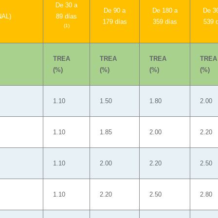
De 30 a
De 90 a
De 180 a
De 3
AL)
89 días
179 días
359 días
539 
(1)
TREA
TREA
TREA
TREA
(%)
(%)
(%)
(%)
1.10
1.50
1.80
2.00
1.10
1.85
2.00
2.20
1.10
2.00
2.20
2.50
1.10
2.20
2.50
2.80