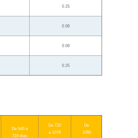
0.25
0.08
0.08
0.25
De 720
De
De 540 a
a 1079
1080
719 días