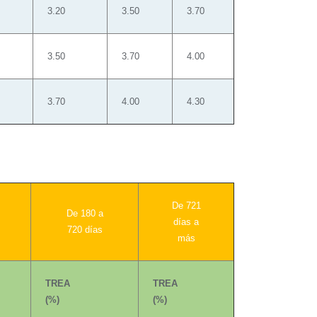
3.20
3.50
3.70
3.50
3.70
4.00
3.70
4.00
4.30
De 721
De 180 a
días a
720 días
más
TREA
TREA
(%)
(%)