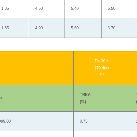
1.85
4.60
5.40
6.50
1.85
4.90
5.60
6.70
De 30 a
179 días
(1)
TREA
ta
(%)
999.00
0.75