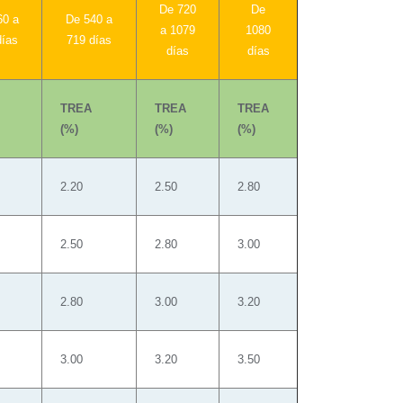
De 720
De
60 a
De 540 a
a 1079
1080
días
719 días
días
días
TREA
TREA
TREA
(%)
(%)
(%)
2.20
2.50
2.80
2.50
2.80
3.00
2.80
3.00
3.20
3.00
3.20
3.50