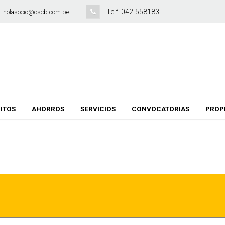
Telf. 042-558183
holasocio@cscb.com.pe
ITOS
AHORROS
SERVICIOS
CONVOCATORIAS
PROP