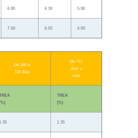
6.80
6.30
5.80
7.00
6.50
6.00
De 721
De 180 a
días a
720 días
más
TREA
TREA
(%)
(%)
1.35
1.35