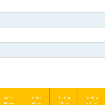
De 31 a
De 90 a
De 180 a
De 360 a
89 días
179 días
359 días
539 días