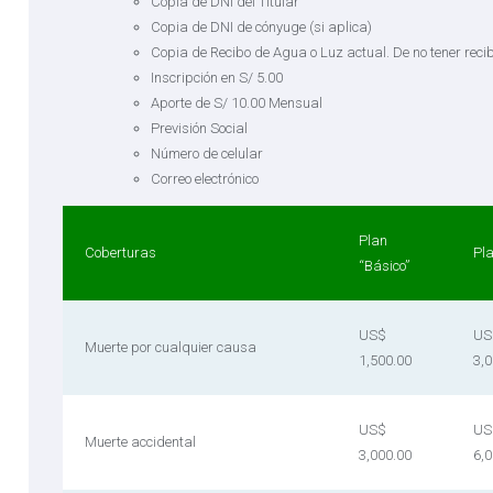
Copia de DNI del Titular
Copia de DNI de cónyuge (si aplica)
Copia de Recibo de Agua o Luz actual. De no tener reci
Inscripción en S/ 5.00
Aporte de S/ 10.00 Mensual
Previsión Social
Número de celular
Correo electrónico
Plan
Coberturas
Pla
“Básico”
US$
US
Muerte por cualquier causa
1,500.00
3,0
US$
US
Muerte accidental
3,000.00
6,0