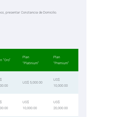
bos, presentar Constancia de Domicilio.
Plan
Plan
n “Oro”
“Platinium”
“Premium”
$
US$
US$ 5,000.00
00.00
10,000.00
$
US$
US$
00.00
10,000.00
20,000.00