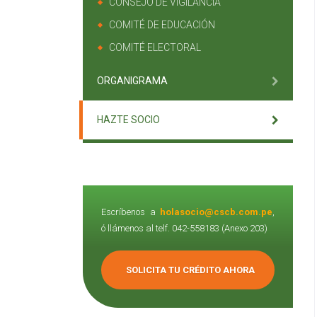
CONSEJO DE VIGILANCIA
COMITÉ DE EDUCACIÓN
COMITÉ ELECTORAL
ORGANIGRAMA
HAZTE SOCIO
Escríbenos a
holasocio@cscb.com.pe
,
ó llámenos al telf. 042-558183 (Anexo 203)
SOLICITA TU CRÉDITO AHORA