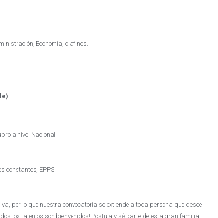
ministración, Economía, o afines.
ble)
bro a nivel Nacional
nes constantes, EPPS
va, por lo que nuestra convocatoria se extiende a toda persona que desee
Todos los talentos son bienvenidos! Postula y sé parte de esta gran familia