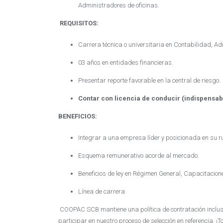
Administradores de oficinas.
REQUISITOS:
Carrera técnica o universitaria en Contabilidad, Ad
03 años en entidades financieras.
Presentar reporte favorable en la central de riesgo.
Contar con licencia de conducir (indispensa
BENEFICIOS:
Integrar a una empresa líder y posicionada en su ru
Esquema remunerativo acorde al mercado.
Beneficios de ley en Régimen General, Capacitacio
Línea de carrera
COOPAC SCB mantiene una política de contratación inclusi
participar en nuestro proceso de selección en referencia. ¡