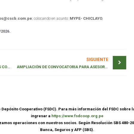
os@cscb.com.pe
; colocando en asunto:
MYPE- CHICLAYO.
/2026.
SIGUIENTE
CONVOCATORIA PARA ASESOR DE CRÉDITOS CONSUMO – CHICLAYO (01 PLAZA)
AMPLIACIÓN DE CONVOCATORIA PARA ASESOR DE CRÉDITOS MYPE – 01 PLAZA (TOCACHE)
de Depósito Cooperativo (FSDC). Para más información del FSDC sobre 
ingresar a
https://www.fsdcoop.org.pe
lizamos operaciones con nuestros socios. Según Resolución SBS 480-20
Banca, Seguros y AFP (SBS).