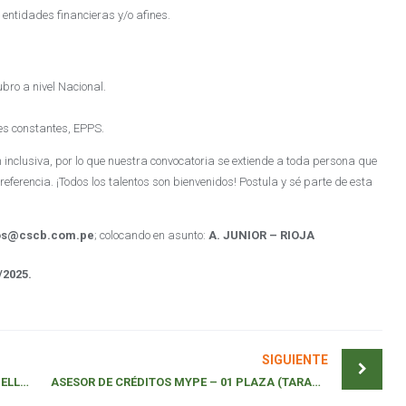
 entidades financieras y/o afines.
bro a nivel Nacional.
es constantes, EPPS.
nclusiva, por lo que nuestra convocatoria se extiende a toda persona que
referencia. ¡Todos los talentos son bienvenidos! Postula y sé parte de esta
os@cscb.com.pe
; colocando en asunto:
A. JUNIOR – RIOJA
/2025.
SIGUIENTE
ASESOR DE CRÉDITOS MYPE – 02 PLAZAS (BELLAVISTA) AMPLIACION DE CONVOCATORIA
ASESOR DE CRÉDITOS MYPE – 01 PLAZA (TARAPOTO)