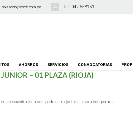
Telf. 042-558183
holasocio@cscb.com.pe
ITOS
AHORROS
SERVICIOS
CONVOCATORIAS
PROP
UNIOR – 01 PLAZA (RIOJA)
n, se encuentra en la búsqueda del mejor talento para incorporar a